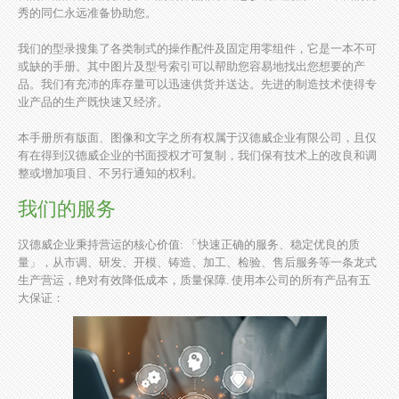
秀的同仁永远准备协助您。
我们的型录搜集了各类制式的操作配件及固定用零组件，它是一本不可
或缺的手册。其中图片及型号索引可以帮助您容易地找出您想要的产
品。我们有充沛的库存量可以迅速供货并送达。先进的制造技术使得专
业产品的生产既快速又经济。
本手册所有版面、图像和文字之所有权属于汉德威企业有限公司，且仅
有在得到汉德威企业的书面授权才可复制，我们保有技术上的改良和调
整或增加项目、不另行通知的权利。
我们的服务
汉德威企业秉持营运的核心价值: 「快速正确的服务、稳定优良的质
量」，从市调、研发、开模、铸造、加工、检验、售后服务等一条龙式
生产营运，绝对有效降低成本，质量保障. 使用本公司的所有产品有五
大保证：